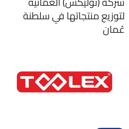
شركة (توليكس) العُمانية
لتوزيع منتجاتها في سلطنة
عُمان