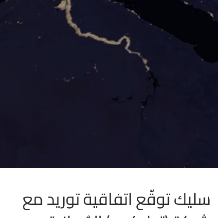
سليك توقّع اتفاقية توريد مع