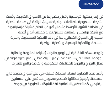
2025/7/22
في إطار خطتها التوسعية وتعزيز حضورها في الأسواق الخارجية، وقّعت
الشركة السعودية للصناعات الجلدية (سليك)، الرائدة في صناعة الأحذية
في منطقة الشرق الأوسط وشمال أفريقيا، اتفاقية شراكة إستراتيجية
مع شركة توليكس العُمانية، تتضمن توريد مختلف أنواع أحذية
)سليك(
إلى السوق العُماني، بما في ذلك الأحذية العسكرية، وأحذية
السلامة، والأحذية الرسمية، والأحذية الرياضية
.
وتهدف هذه الاتفاقية إلى توفير منتجات (سليك) المتنوعة والعالية
الجودة للعملاء في سلطنة عُمان عبر شريك محلي يتمتع بخبرة قوية في
مجال التوزيع والتوريد للقطاعات الحكومية والخاصة والبيع للأفراد.
وتُعد هذه الخطوة امتدادًا لنجاحات (سليك) في فتح أسواق جديدة خارج
المملكة، وترسيخ مكانتها كمصنع سعودي منافس على المستوى
الإقليمي. كما تعكس الاتفاقية ثقة الشركات الخليجية في جودة
منتجات "سليك" وقدرتها على تلبية احتياجات مختلفة، سواء في المجال
الصناعي أو العسكري أو التجاري.
علما أن (سليك) تقوم حاليا بتوريد منتجاتها إلى عدة دول في الخليج