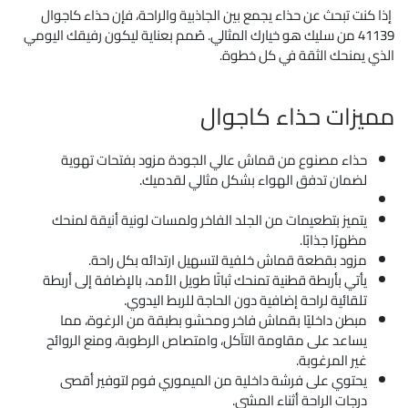
إذا كنت تبحث عن حذاء يجمع بين الجاذبية والراحة، فإن حذاء كاجوال
41139 من سليك هو خيارك المثالي. صُمم بعناية ليكون رفيقك اليومي
الذي يمنحك الثقة في كل خطوة.
مميزات حذاء كاجوال
حذاء مصنوع من قماش عالي الجودة مزود بفتحات تهوية
لضمان تدفق الهواء بشكل مثالي لقدميك.
يتميز بتطعيمات من الجلد الفاخر ولمسات لونية أنيقة لمنحك
مظهرًا جذابًا.
مزود بقطعة قماش خلفية لتسهيل ارتدائه بكل راحة.
يأتي بأربطة قطنية تمنحك ثباتًا طويل الأمد، بالإضافة إلى أربطة
تلقائية لراحة إضافية دون الحاجة للربط اليدوي.
مبطن داخليًا بقماش فاخر ومحشو بطبقة من الرغوة، مما
يساعد على مقاومة التآكل، وامتصاص الرطوبة، ومنع الروائح
غير المرغوبة.
يحتوي على فرشة داخلية من الميموري فوم لتوفير أقصى
درجات الراحة أثناء المشي.