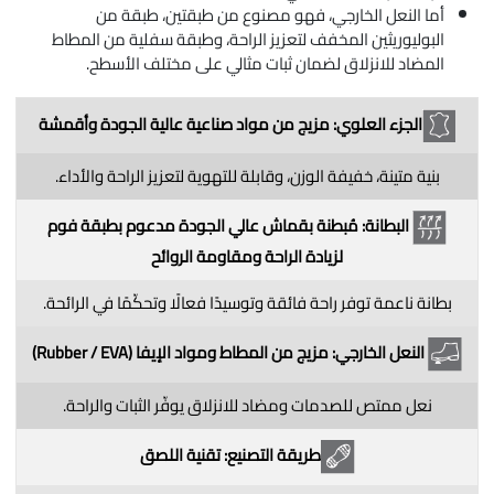
أما النعل الخارجي، فهو مصنوع من طبقتين، طبقة من
البوليوريثين المخفف لتعزيز الراحة، وطبقة سفلية من المطاط
المضاد للانزلاق لضمان ثبات مثالي على مختلف الأسطح.
الجزء العلوي: مزيج من مواد صناعية عالية الجودة وأقمشة
بنية متينة، خفيفة الوزن، وقابلة للتهوية لتعزيز الراحة والأداء.
البطانة: مُبطنة بقماش عالي الجودة مدعوم بطبقة فوم
لزيادة الراحة ومقاومة الروائح
بطانة ناعمة توفر راحة فائقة وتوسيدًا فعالًا وتحكّمًا في الرائحة.
النعل الخارجي: مزيج من المطاط ومواد الإيفا (Rubber / EVA)
نعل ممتص للصدمات ومضاد للانزلاق يوفّر الثبات والراحة.
طريقة التصنيع: تقنية اللصق