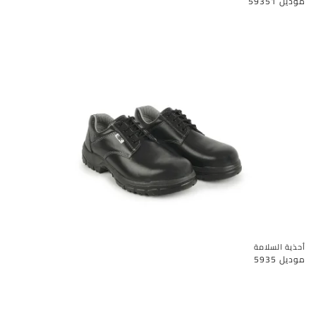
موديل 59351
أحذية السلامة
موديل 5935