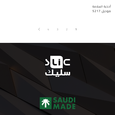
أحذية السلامة
موديل 5217
4
3
2
1