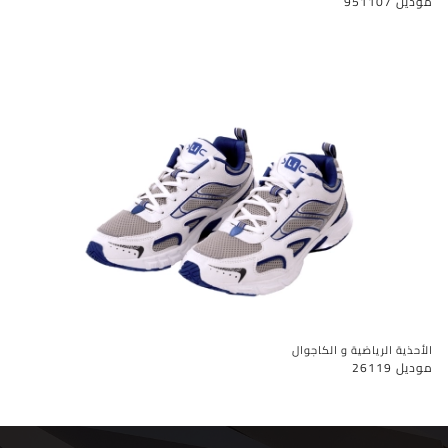
موديل 951107
الأحذية الرياضية و الكاجوال
موديل 26119